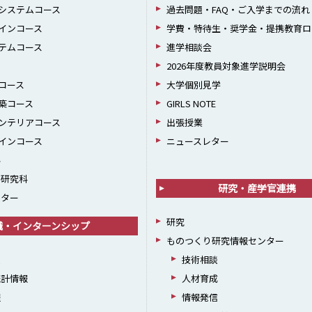
システムコース
過去問題・FAQ・ご入学までの流れ
インコース
学費・特待生・奨学金・提携教育ロ
テムコース
進学相談会
2026年度教員対象進学説明会
コース
大学個別見学
築コース
GIRLS NOTE
ンテリアコース
出張授業
インコース
ニュースレター
科
学研究科
研究・産学官連携
ンター
研究
職・インターンシップ
ものつくり研究情報センター
援
技術相談
統計情報
人材育成
躍
情報発信