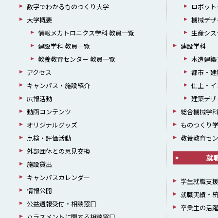
数字でわかるものつくり大学
ロボット
大学概要
機械デザ
情報メカトロニクス学科 教員一覧
生産シス
建設学科 教員一覧
建設学科
教養教育センター 教員一覧
木造建築
アクセス
都市・建
キャンパス・施設紹介
仕上・イ
広報活動
建築デザ
動画コンテンツ
総合機械学
オリジナルグッズ
ものつくり
点検・評価活動
教養教育セ
外部団体との意見交換
就
施設貸出
キャンパスカレンダー
学生就職支
情報公開
就職実績・
公益通報受付・相談窓口
卒業生の活
ハラスメントに関する相談窓口