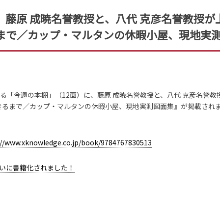
藤原 成暁名誉教授と、八代 克彦名誉教授が上
まで／カップ・マルタンの休暇小屋、現地実
る「今週の本棚」（12面）に、藤原 成暁名誉教授と、八代 克彦名誉教
できるまで／カップ・マルタンの休暇小屋、現地実測図面集』が掲載され
://www.xknowledge.co.jp/book/9784767830513
いに書籍化されました！