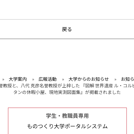
戻る
»
大学案内
»
広報活動
»
大学からのお知らせ
»
お知
誉教授と、八代 克彦名誉教授が上梓した 『図解 世界遺産 ル・コ
タンの休暇小屋、現地実測図面集』が掲載されました