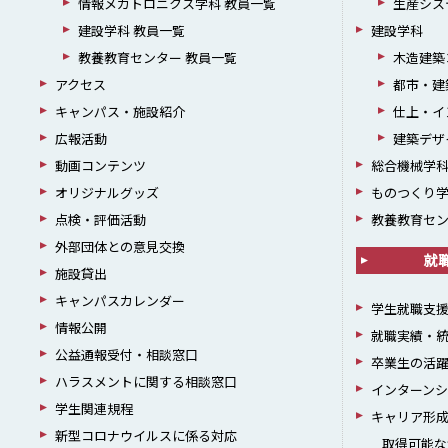
情報メカトロニクス学科 教員一覧
生産シス
建設学科 教員一覧
建設学科
教養教育センター 教員一覧
木造建築
アクセス
都市・建
キャンパス・施設紹介
仕上・イ
広報活動
建築デザ
動画コンテンツ
総合機械学
オリジナルグッズ
ものつくり
点検・評価活動
教養教育セ
外部団体との意見交換
就
施設貸出
キャンパスカレンダー
学生就職支
情報公開
就職実績・
公益通報受付・相談窓口
卒業生の活
ハラスメントに関する相談窓口
インターン
学生関連規程
キャリア形
新型コロナウイルスに係る対応
取得可能な