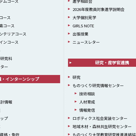
テムコース
進学相談会
2026年度教員対象進学説明会
コース
大学個別見学
築コース
GIRLS NOTE
ンテリアコース
出張授業
インコース
ニュースレター
科
学研究科
研究・産学官連携
ンター
研究
職・インターンシップ
ものつくり研究情報センター
援
技術相談
統計情報
人材育成
躍
情報発信
シップ
ロボティクス社会実装センター
成
地域木材・森林共生研究センター
資格・免許
ものつくり大学教育研究推進連絡協