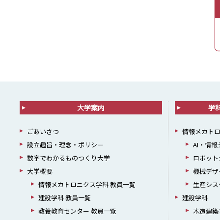
大学案内
学
ごあいさつ
情報メカト
設立趣旨・理念・ポリシー
AI・情
数字でわかるものつくり大学
ロボット
大学概要
機械デザ
情報メカトロニクス学科 教員一覧
生産シス
建設学科 教員一覧
建設学科
教養教育センター 教員一覧
木造建築