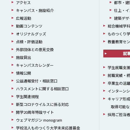
アクセス
都市・建
キャンパス・施設紹介
仕上・イ
広報活動
建築デザ
動画コンテンツ
総合機械学
オリジナルグッズ
ものつくり
点検・評価活動
教養教育セ
外部団体との意見交換
就
施設貸出
キャンパスカレンダー
学生就職支
情報公開
就職実績・
公益通報受付・相談窓口
卒業生の活
ハラスメントに関する相談窓口
インターン
学生関連規程
キャリア形
新型コロナウイルスに係る対応
取得可能な
開学20周年特設サイト
採用ご担当
ウェブマガジン monogram
学校法人ものつくり大学未来応援募金