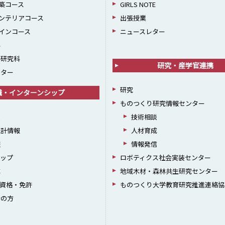
築コース
GIRLS NOTE
ンテリアコース
出張授業
インコース
ニュースレター
科
学研究科
研究・産学官連携
ンター
研究
職・インターンシップ
ものつくり研究情報センター
援
技術相談
統計情報
人材育成
躍
情報発信
シップ
ロボティクス社会実装センター
成
地域木材・森林共生研究センター
資格・免許
ものつくり大学教育研究推進連絡協
者の方