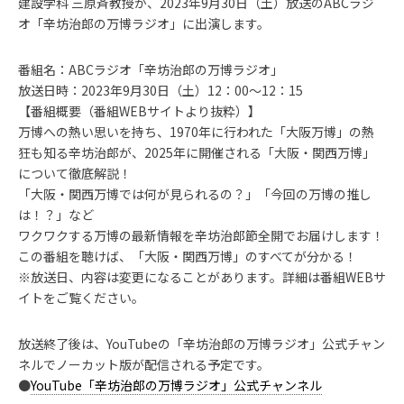
建設学科 三原斉教授が、2023年9月30日（土）放送のABCラジ
オ「辛坊治郎の万博ラジオ」に出演します。
番組名：ABCラジオ「辛坊治郎の万博ラジオ」
放送日時：2023年9月30日（土）12：00～12：15
【番組概要（番組WEBサイトより抜粋）】
万博への熱い思いを持ち、1970年に行われた「大阪万博」の熱
狂も知る辛坊治郎が、2025年に開催される「大阪・関西万博」
について徹底解説！
「大阪・関西万博では何が見られるの？」「今回の万博の推し
は！？」など
ワクワクする万博の最新情報を辛坊治郎節全開でお届けします！
この番組を聴けば、「大阪・関西万博」のすべてが分かる！
※放送日、内容は変更になることがあります。詳細は番組WEBサ
イトをご覧ください。
放送終了後は、YouTubeの「辛坊治郎の万博ラジオ」公式チャン
ネルでノーカット版が配信される予定です。
●
YouTube「辛坊治郎の万博ラジオ」公式チャンネル