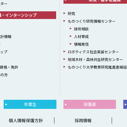
ンター
研究
職・インターンシップ
ものつくり研究情報センター
援
技術相談
統計情報
人材育成
躍
情報発信
シップ
ロボティクス社会実装センター
成
地域木材・森林共生研究センター
資格・免許
ものつくり大学教育研究推進連絡協
者の方
卒業生
保護者
個人情報保護方針
採用情報