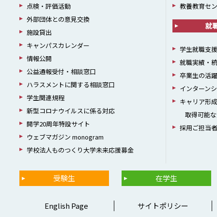
点検・評価活動
教養教育セ
外部団体との意見交換
就
施設貸出
キャンパスカレンダー
学生就職支
情報公開
就職実績・
公益通報受付・相談窓口
卒業生の活
ハラスメントに関する相談窓口
インターン
学生関連規程
キャリア形
新型コロナウイルスに係る対応
取得可能な
開学20周年特設サイト
採用ご担当
ウェブマガジン monogram
学校法人ものつくり大学未来応援募金
受験生
在学生
English Page
サイトポリシー