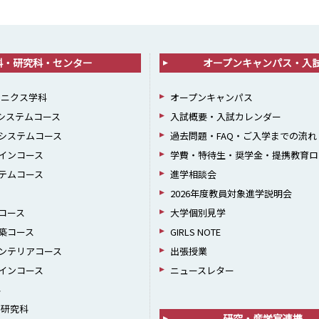
科・研究科・センター
オープンキャンパス・入
ロニクス学科
オープンキャンパス
報システムコース
入試概要・入試カレンダー
システムコース
過去問題・FAQ・ご入学までの流れ
インコース
学費・特待生・奨学金・提携教育ロ
テムコース
進学相談会
2026年度教員対象進学説明会
コース
大学個別見学
築コース
GIRLS NOTE
ンテリアコース
出張授業
インコース
ニュースレター
科
学研究科
研究・産学官連携