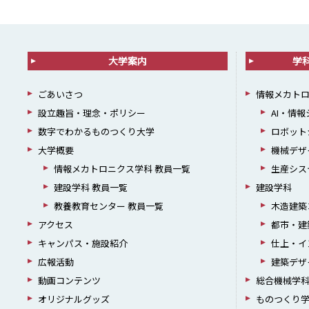
大学案内
学
ごあいさつ
情報メカト
設立趣旨・理念・ポリシー
AI・情
数字でわかるものつくり大学
ロボット
大学概要
機械デザ
情報メカトロニクス学科 教員一覧
生産シス
建設学科 教員一覧
建設学科
教養教育センター 教員一覧
木造建築
アクセス
都市・建
キャンパス・施設紹介
仕上・イ
広報活動
建築デザ
動画コンテンツ
総合機械学
オリジナルグッズ
ものつくり