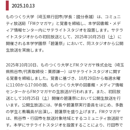
2025.10.13
ものつくり大学（埼玉県行田市/学長：國分泰雄）は、コミュニ
ティ放送局「FMクマガヤ」と覚書を締結し、本学図書館・メデ
ィア情報センター内にサテライトスタジオを設置します。サテラ
イトスタジオからの初回放送として、2025年10月25日（土）に
開催される本学学園祭「碧蓮祭」において、同スタジオから公開
生放送を実施します。
2025年10月10日、ものつくり大学とFM.クマガヤ株式会社（埼玉
県熊谷市/代表取締役：栗原謙一）はサテライトスタジオに関す
る覚書を締結しました。覚書に基づき、10月29日から毎週水曜
に11:00から17:00の間、ものつくり大学の図書館・メディア情報
センターからFMクマガヤの生放送が行われます。また、初回放
送として10月25日（土）開催の碧蓮祭において公開生放送を行
います。公開生放送には、学長や碧蓮祭実行委員をはじめ、多数
の学生と教職員が出演し、碧蓮祭を盛り上げます。FMクマガヤ
は、熊谷市・行田市を放送対象地域とするコミュニティ放送局で
す。本学にサテライトスタジオを設置することにより、行田市で