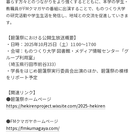
暮らす方々とのつながりをより強くするとともに、本学の学生・
教職員がFMクマガヤの番組に出演することで、ものつくり大学
の研究活動や学生生活を発信し、地域との交流を促進していきま
す。
【碧蓮祭における公開生放送概要】
・日時：2025年10月25日（土）11:00～17:00
・会場：ものつくり大学 図書館・メディア情報センター「グ
ループ利用室」
（埼玉県行田市前谷333）
・学長をはじめ碧蓮祭実行委員会出演のほか、碧蓮祭の模様
をリポート予定
【関連リンク】
●碧蓮祭ホームページ
https://hekirenproject.wixsite.com/2025-hekiren
●FMクマガヤホームページ
https://fmkumagaya.com/