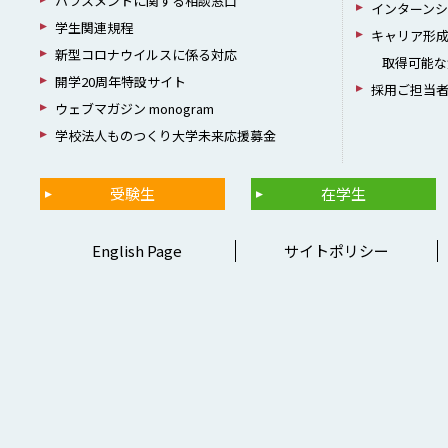
ハラスメントに関する相談窓口
インターン
学生関連規程
キャリア形
新型コロナウイルスに係る対応
取得可能な
開学20周年特設サイト
採用ご担当
ウェブマガジン monogram
学校法人ものつくり大学未来応援募金
受験生
在学生
English Page
サイトポリシー