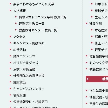
数字でわかるものつくり大学
ロボット
大学概要
機械デザ
情報メカトロニクス学科 教員一覧
生産シス
建設学科 教員一覧
建設学科
教養教育センター 教員一覧
木造建築
アクセス
都市・建
キャンパス・施設紹介
仕上・イ
広報活動
建築デザ
動画コンテンツ
総合機械学
オリジナルグッズ
ものつくり
点検・評価活動
教養教育セ
外部団体との意見交換
就
施設貸出
キャンパスカレンダー
学生就職支
情報公開
就職実績・
公益通報受付・相談窓口
卒業生の活