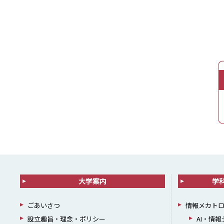
大学案内
学
ごあいさつ
情報メカト
設立趣旨・理念・ポリシー
AI・情