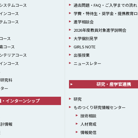
システムコース
過去問題・FAQ・ご入学までの流れ
インコース
学費・特待生・奨学金・提携教育ロ
テムコース
進学相談会
2026年度教員対象進学説明会
コース
大学個別見学
築コース
GIRLS NOTE
ンテリアコース
出張授業
インコース
ニュースレター
科
学研究科
研究・産学官連携
ンター
研究
職・インターンシップ
ものつくり研究情報センター
援
技術相談
統計情報
人材育成
躍
情報発信