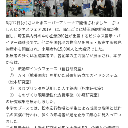
6月12日(水)さいたまスーパーアリーナで開催されました「さい
しんビジネスフェア2019」は、隔年ごとに埼玉縣信用金庫が主
催し、埼玉県内外の中小企業260社が出展するビジネス展示・バ
イヤー商談会です。他に全国各地の物産品を展示・販売する観光
物産市も開催され、来場者約15,000人と大盛況でした。
出展者の多くは製造業者で、各企業の主力製品が展示され、本学
からは、
① 流動床インタフェース（菅谷研究室）
② ＡＲ（拡張現実）を用いた装置組み立てガイドシステム
（松本研究室）
③ ３Ｄプリンタを活用した人工筋肉（松本研究室）
④ ものづくり現場活性化支援事業（小塚研究室）
の研究成果を展示しました。
本学のブースでは、松本宏行教授と学生による成果の説明と試作
品の実演が行われ、多くの来場者が足を止めて熱心に見入ってい
ました。
この展示会は、本学の研究の成果と大学のPR、企業との情報交