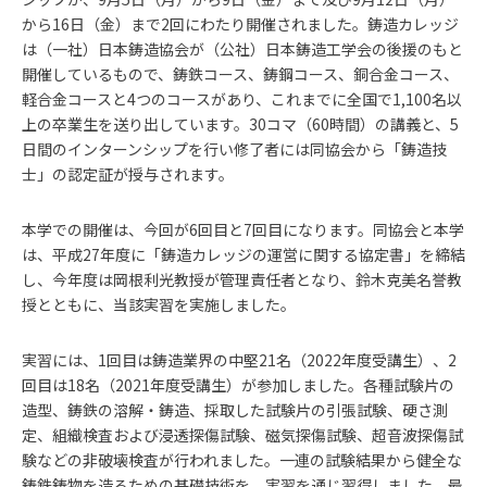
から16日（金）まで2回にわたり開催されました。鋳造カレッジ
は（一社）日本鋳造協会が（公社）日本鋳造工学会の後援のもと
開催しているもので、鋳鉄コース、鋳鋼コース、銅合金コース、
軽合金コースと4つのコースがあり、これまでに全国で1,100名以
上の卒業生を送り出しています。30コマ（60時間）の講義と、5
日間のインターンシップを行い修了者には同協会から「鋳造技
士」の認定証が授与されます。
本学での開催は、今回が6回目と7回目になります。同協会と本学
は、平成27年度に「鋳造カレッジの運営に関する協定書」を締結
し、今年度は岡根利光教授が管理責任者となり、鈴木克美名誉教
授とともに、当該実習を実施しました。
実習には、1回目は鋳造業界の中堅21名（2022年度受講生）、2
回目は18名（2021年度受講生）が参加しました。各種試験片の
造型、鋳鉄の溶解・鋳造、採取した試験片の引張試験、硬さ測
定、組織検査および浸透探傷試験、磁気探傷試験、超音波探傷試
験などの非破壊検査が行われました。一連の試験結果から健全な
鋳鉄鋳物を造るための基礎技術を、実習を通じ習得しました。最