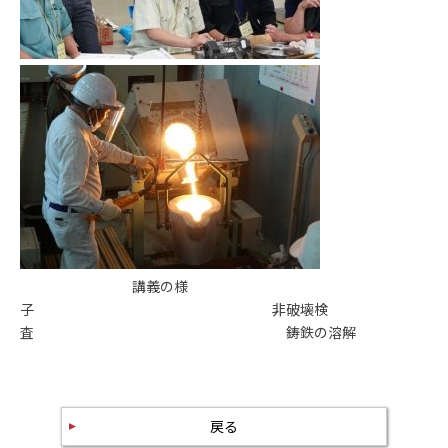
講義の様
子 非破壊検
査 鋳鉄の溶解
戻る