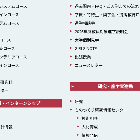
システムコース
過去問題・FAQ・ご入学までの流れ
インコース
学費・特待生・奨学金・提携教育ロ
テムコース
進学相談会
2026年度教員対象進学説明会
コース
大学個別見学
築コース
GIRLS NOTE
ンテリアコース
出張授業
インコース
ニュースレター
科
学研究科
研究・産学官連携
ンター
研究
職・インターンシップ
ものつくり研究情報センター
援
技術相談
統計情報
人材育成
躍
情報発信