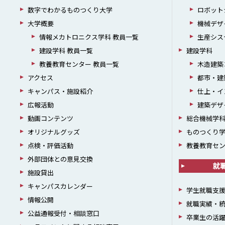
数字でわかるものつくり大学
ロボット
大学概要
機械デザ
情報メカトロニクス学科 教員一覧
生産シス
建設学科 教員一覧
建設学科
教養教育センター 教員一覧
木造建築
アクセス
都市・建
キャンパス・施設紹介
仕上・イ
広報活動
建築デザ
動画コンテンツ
総合機械学
オリジナルグッズ
ものつくり
点検・評価活動
教養教育セ
外部団体との意見交換
就
施設貸出
キャンパスカレンダー
学生就職支
情報公開
就職実績・
公益通報受付・相談窓口
卒業生の活