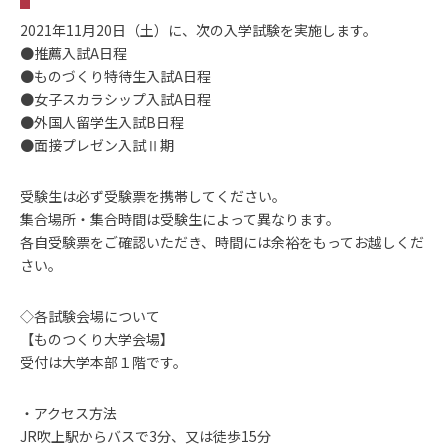
2021年11月20日（土）に、次の入学試験を実施します。
●推薦入試A日程
●ものづくり特待生入試A日程
●女子スカラシップ入試A日程
●外国人留学生入試B日程
●面接プレゼン入試Ⅱ期
受験生は必ず受験票を携帯してください。
集合場所・集合時間は受験生によって異なります。
各自受験票をご確認いただき、時間には余裕をもってお越しくだ
さい。
◇各試験会場について
【ものつくり大学会場】
受付は大学本部１階です。
・アクセス方法
JR吹上駅からバスで3分、又は徒歩15分