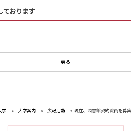
しております
戻る
大学
»
大学案内
»
広報活動
»
現在、図書館契約職員を募