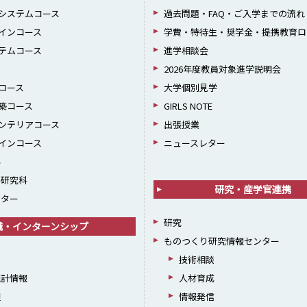
システムコース
過去問題・FAQ・ご入学までの流れ
インコース
学費・特待生・奨学金・提携教育ロ
テムコース
進学相談会
2026年度教員対象進学説明会
コース
大学個別見学
築コース
GIRLS NOTE
ンテリアコース
出張授業
インコース
ニュースレター
科
学研究科
研究・産学官連携
ンター
研究
職・インターンシップ
ものつくり研究情報センター
援
技術相談
統計情報
人材育成
躍
情報発信