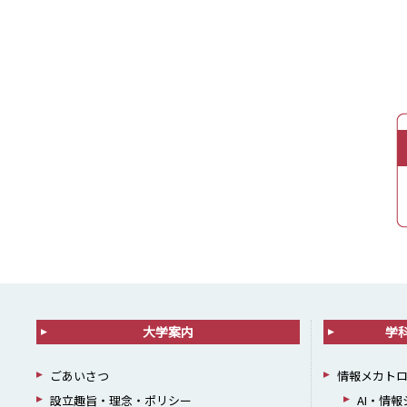
大学案内
学
ごあいさつ
情報メカト
設立趣旨・理念・ポリシー
AI・情