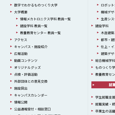
数字でわかるものつくり大学
ロボット
大学概要
機械デザ
情報メカトロニクス学科 教員一覧
生産シス
建設学科 教員一覧
建設学科
教養教育センター 教員一覧
木造建築
アクセス
都市・建
キャンパス・施設紹介
仕上・イ
広報活動
建築デザ
動画コンテンツ
総合機械学
オリジナルグッズ
ものつくり
点検・評価活動
教養教育セ
外部団体との意見交換
就
施設貸出
キャンパスカレンダー
学生就職支
情報公開
就職実績・
公益通報受付・相談窓口
卒業生の活