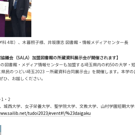
設学科 4年）、木暮照子様、井坂康志 図書館・情報メディアセンター長
館協議会（SALA）加盟図書館の所蔵資料展示会が開催されます】
本学の図書館・メディア情報センターも加盟する埼玉県内の約50の大学・
と県民のつどい埼玉2023 －所蔵資料合同展示会』を開催します。本学
ぜひ、お越しください。
1・2
、城西大学、女子栄養大学、聖学院大学、文教大学、山村学園短期大学
www.sailib.net/tudoi2023/event#!/%23daigaku