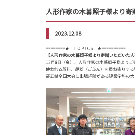
人形作家の木暮照子様より寄
2023.12.08
========★ T O P I C S ★==========
【人形作家の木暮照子様より寄贈いただいた人
12月8日（金）、人形作家の木暮照子様より
使われる顔料、胡粉（ごふん）を重ね塗りする
能五輪全国大会に出場経験がある建設学科の大