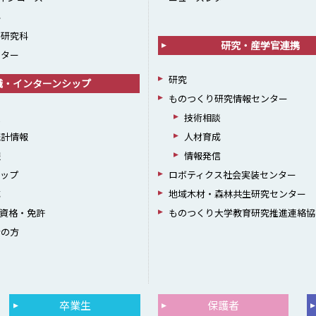
科
学研究科
研究・産学官連携
ンター
研究
職・インターンシップ
ものつくり研究情報センター
援
技術相談
統計情報
人材育成
躍
情報発信
シップ
ロボティクス社会実装センター
成
地域木材・森林共生研究センター
資格・免許
ものつくり大学教育研究推進連絡協
者の方
卒業生
保護者