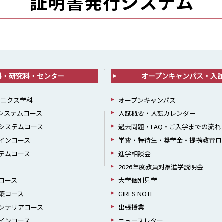
科・研究科・センター
オープンキャンパス・入
ロニクス学科
オープンキャンパス
報システムコース
入試概要・入試カレンダー
システムコース
過去問題・FAQ・ご入学までの流れ
インコース
学費・特待生・奨学金・提携教育ロ
テムコース
進学相談会
2026年度教員対象進学説明会
コース
大学個別見学
築コース
GIRLS NOTE
ンテリアコース
出張授業
インコース
ニュースレター