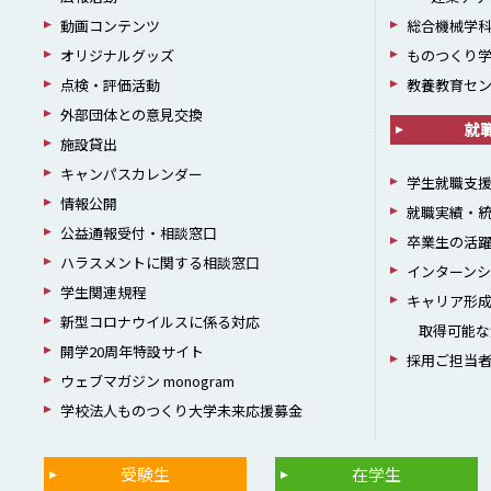
動画コンテンツ
総合機械学
オリジナルグッズ
ものつくり
点検・評価活動
教養教育セ
外部団体との意見交換
就
施設貸出
キャンパスカレンダー
学生就職支
情報公開
就職実績・
公益通報受付・相談窓口
卒業生の活
ハラスメントに関する相談窓口
インターン
学生関連規程
キャリア形
新型コロナウイルスに係る対応
取得可能な
開学20周年特設サイト
採用ご担当
ウェブマガジン monogram
学校法人ものつくり大学未来応援募金
受験生
在学生