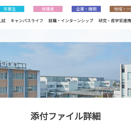
卒業生
保護者
企業・機関
地域・一
入試
キャンパスライフ
就職・インターンシップ
研究・産学官連
添付ファイル詳細