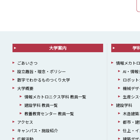
大学案内
学
ごあいさつ
情報メカト
設立趣旨・理念・ポリシー
AI・情
数字でわかるものつくり大学
ロボット
大学概要
機械デザ
情報メカトロニクス学科 教員一覧
生産シス
建設学科 教員一覧
建設学科
教養教育センター 教員一覧
木造建築
アクセス
都市・建
キャンパス・施設紹介
仕上・イ
広報活動
建築デザ