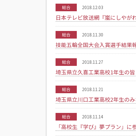
総合
2018.12.03
日本テレビ放送網『嵐にしやが
総合
2018.11.30
技能五輪全国大会入賞選手結果
総合
2018.11.27
埼玉県立久喜工業高校1年生の皆
総合
2018.11.21
埼玉県立川口工業高校2年生の
総合
2018.11.14
「高校生『学び』夢プラン」に