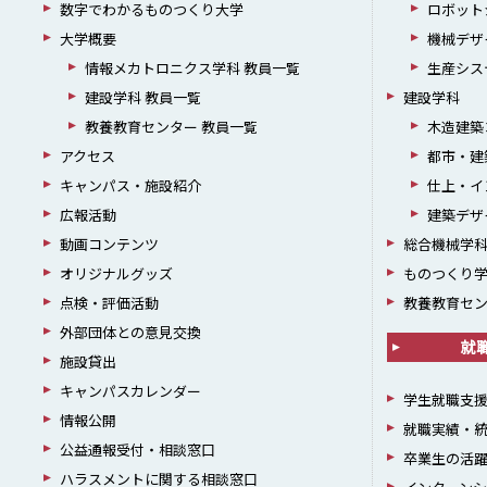
数字でわかるものつくり大学
ロボット
大学概要
機械デザ
情報メカトロニクス学科 教員一覧
生産シス
建設学科 教員一覧
建設学科
教養教育センター 教員一覧
木造建築
アクセス
都市・建
キャンパス・施設紹介
仕上・イ
広報活動
建築デザ
動画コンテンツ
総合機械学
オリジナルグッズ
ものつくり
点検・評価活動
教養教育セ
外部団体との意見交換
就
施設貸出
キャンパスカレンダー
学生就職支
情報公開
就職実績・
公益通報受付・相談窓口
卒業生の活
ハラスメントに関する相談窓口