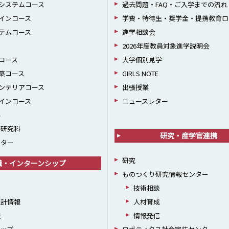
システムコース
過去問題・FAQ・ご入学までの流れ
インコース
学費・特待生・奨学金・提携教育ロ
テムコース
進学相談会
2026年度教員対象進学説明会
コース
大学個別見学
築コース
GIRLS NOTE
ンテリアコース
出張授業
インコース
ニュースレター
科
学研究科
研究・産学官連携
ンター
研究
職・インターンシップ
ものつくり研究情報センター
援
技術相談
統計情報
人材育成
躍
情報発信