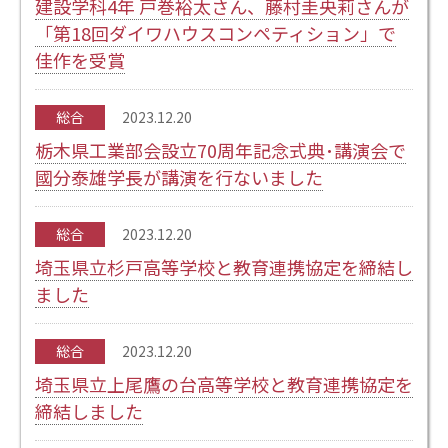
建設学科4年 戸巻裕太さん、藤村圭央莉さんが
「第18回ダイワハウスコンペティション」で
佳作を受賞
総合
2023.12.20
栃木県工業部会設立70周年記念式典･講演会で
國分泰雄学長が講演を行ないました
総合
2023.12.20
埼玉県立杉戸高等学校と教育連携協定を締結し
ました
総合
2023.12.20
埼玉県立上尾鷹の台高等学校と教育連携協定を
締結しました