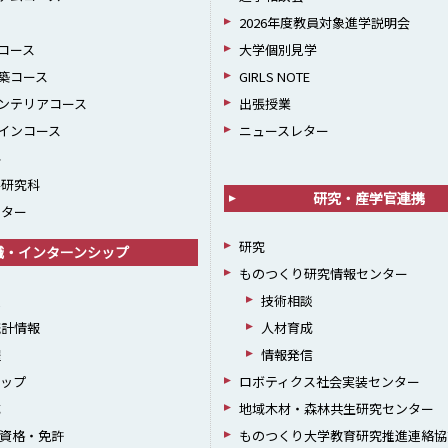
2026年度教員対象進学説明会
コース
大学個別見学
築コース
GIRLS NOTE
ンテリアコース
出張授業
インコース
ニュースレター
科
学研究科
研究・産学官連携
ンター
研究
職・インターンシップ
ものつくり研究情報センター
援
技術相談
統計情報
人材育成
躍
情報発信
シップ
ロボティクス社会実装センター
成
地域木材・森林共生研究センター
資格・免許
ものつくり大学教育研究推進連絡協