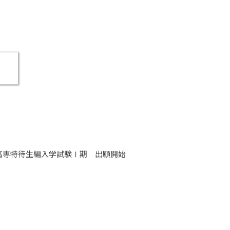
、高専特待生編入学試験Ⅰ期 出願開始