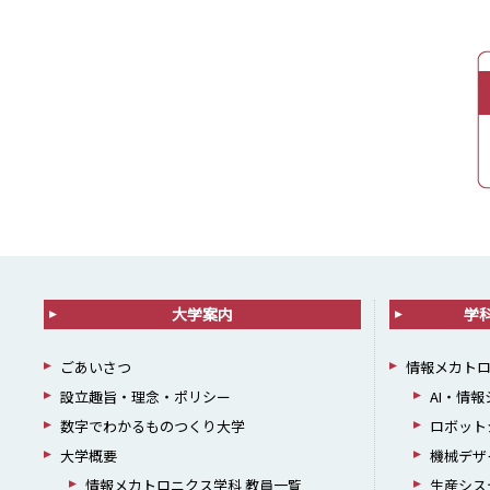
大学案内
学
ごあいさつ
情報メカト
設立趣旨・理念・ポリシー
AI・情
数字でわかるものつくり大学
ロボット
大学概要
機械デザ
情報メカトロニクス学科 教員一覧
生産シス