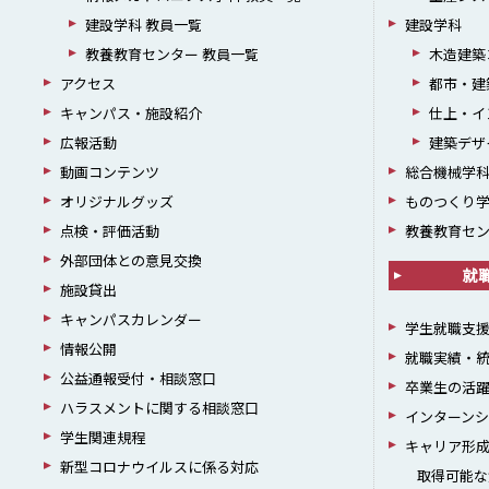
建設学科 教員一覧
建設学科
教養教育センター 教員一覧
木造建築
アクセス
都市・建
キャンパス・施設紹介
仕上・イ
広報活動
建築デザ
動画コンテンツ
総合機械学
オリジナルグッズ
ものつくり
点検・評価活動
教養教育セ
外部団体との意見交換
就
施設貸出
キャンパスカレンダー
学生就職支
情報公開
就職実績・
公益通報受付・相談窓口
卒業生の活
ハラスメントに関する相談窓口
インターン
学生関連規程
キャリア形
新型コロナウイルスに係る対応
取得可能な