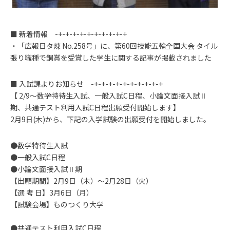
■ 新着情報 -+-+-+-+-+-+-+-+-+-+
・「広報日タ煉 No.258号」に、第60回技能五輪全国大会 タイル
張り職種で銅賞を受賞した学生に関する記事が掲載されました
■ 入試課よりお知らせ -+-+-+-+-+-+-+-+-+-+
【 2/9～数学特待生入試、一般入試C日程、小論文面接入試Ⅱ
期、共通テスト利用入試C日程出願受付開始します】
2月9日(木)から、下記の入学試験の出願受付を開始しました。
●数学特待生入試
●一般入試C日程
●小論文面接入試Ⅱ期
【出願期間】2月9日（木）～2月28日（火）
【選 考 日】3月6日（月）
【試験会場】ものつくり大学
●共通テスト利用入試C日程