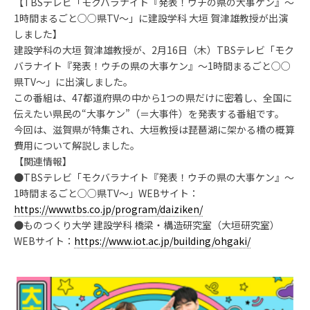
【TBSテレビ「モクバラナイト『発表！ウチの県の大事ケン』～
1時間まるごと○○県TV～」に建設学科 大垣 賀津雄教授が出演
しました】
建設学科の大垣 賀津雄教授が、2月16日（木）TBSテレビ「モク
バラナイト『発表！ウチの県の大事ケン』〜1時間まるごと○○
県TV～」に出演しました。
この番組は、47都道府県の中から1つの県だけに密着し、全国に
伝えたい県民の“大事ケン”（＝大事件）を発表する番組です。
今回は、滋賀県が特集され、大垣教授は琵琶湖に架かる橋の概算
費用について解説しました。
【関連情報】
●TBSテレビ「モクバラナイト『発表！ウチの県の大事ケン』～
1時間まるごと○○県TV～」WEBサイト：
https://www.tbs.co.jp/program/daiziken/
●ものつくり大学 建設学科 橋梁・構造研究室（大垣研究室）
WEBサイト：
https://www.iot.ac.jp/building/ohgaki/