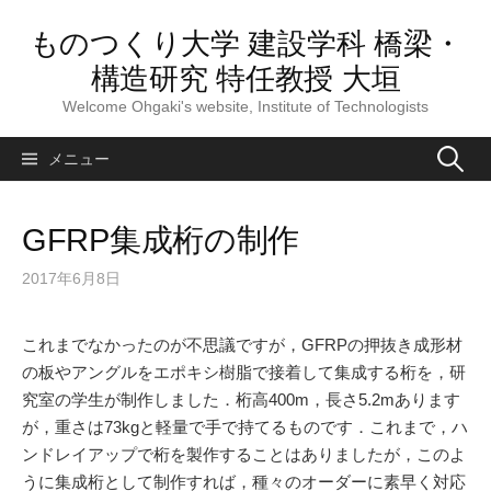
コ
ものつくり大学 建設学科 橋梁・
ン
テ
構造研究 特任教授 大垣
ン
Welcome Ohgaki's website, Institute of Technologists
ツ
へ
検
メニュー
ス
索:
キ
ッ
GFRP集成桁の制作
プ
2017年6月8日
これまでなかったのが不思議ですが，GFRPの押抜き成形材
の板やアングルをエポキシ樹脂で接着して集成する桁を，研
究室の学生が制作しました．桁高400m，長さ5.2mあります
が，重さは73kgと軽量で手で持てるものです．これまで，ハ
ンドレイアップで桁を製作することはありましたが，このよ
うに集成桁として制作すれば，種々のオーダーに素早く対応