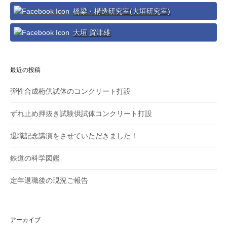
ー
橋梁・構造研究室(大垣研究室)
シ
大垣 賀津雄
ョ
ン
最近の投稿
弾性合成桁供試体のコンクリート打設
ずれ止め押抜き試験供試体コンクリート打設
退職記念講演をさせていただきました！
鉄道の科学図鑑
定年退職後の現況ご報告
アーカイブ