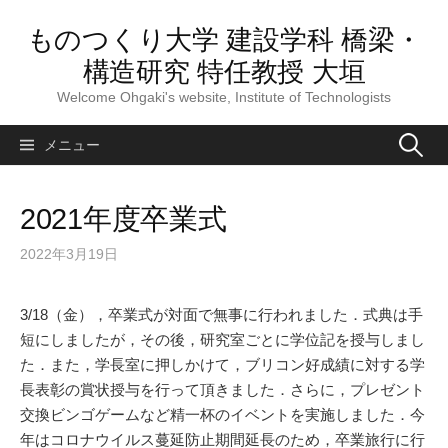
コ
ものつくり大学 建設学科 橋梁・
ン
テ
構造研究 特任教授 大垣
ン
Welcome Ohgaki's website, Institute of Technologists
ツ
へ
検
メニュー
ス
索:
キ
ッ
2021年度卒業式
プ
2022年3月19日
3/18（金），卒業式が対面で無事に行われました．式典は手
短にしましたが，その後，研究室ごとに学位記を授与しまし
た．また，学長室に押しかけて，ブリコン好成績に対する学
長表彰の賞状授与を行って頂きました．さらに，プレゼント
交換ビンゴゲームなど精一杯のイベントを実施しました．今
年はコロナウイルス蔓延防止期間延長のため，卒業旅行に行