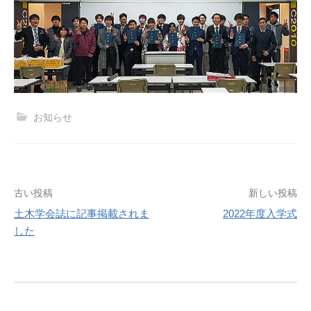
お知らせ
投
古い投稿
新しい投稿
土木学会誌に記事掲載されま
2022年度入学式
稿
した
ナ
ビ
ゲ