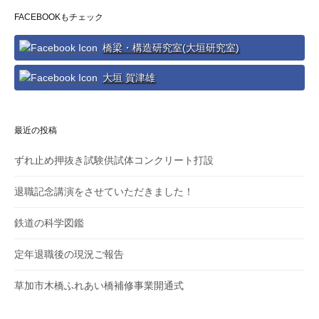
FACEBOOKもチェック
ー
橋梁・構造研究室(大垣研究室)
シ
大垣 賀津雄
ョ
ン
最近の投稿
ずれ止め押抜き試験供試体コンクリート打設
退職記念講演をさせていただきました！
鉄道の科学図鑑
定年退職後の現況ご報告
草加市木橋ふれあい橋補修事業開通式