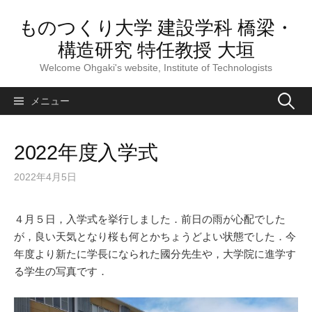
コ
ものつくり大学 建設学科 橋梁・
ン
テ
構造研究 特任教授 大垣
ン
Welcome Ohgaki's website, Institute of Technologists
ツ
へ
検
メニュー
ス
索:
キ
ッ
2022年度入学式
プ
2022年4月5日
４月５日，入学式を挙行しました．前日の雨が心配でした
が，良い天気となり桜も何とかちょうどよい状態でした．今
年度より新たに学長になられた國分先生や，大学院に進学す
る学生の写真です．