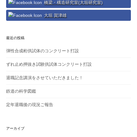
ー
橋梁・構造研究室(大垣研究室)
シ
大垣 賀津雄
ョ
ン
最近の投稿
弾性合成桁供試体のコンクリート打設
ずれ止め押抜き試験供試体コンクリート打設
退職記念講演をさせていただきました！
鉄道の科学図鑑
定年退職後の現況ご報告
アーカイブ