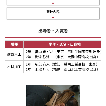
競技内容
出場者・入賞者
職種
学年・氏名・出身校
2年 畠山 まどか（東京 玉川学園高等部 出身）
建築大工
2年 梅津 弥涼 （東京 大妻中野高校 出身）
1年 新美 宥人（愛知 碧南工業高校 出身）
木材加工
1年 水沼 翔大（福島 郡山北工業高校 出身）