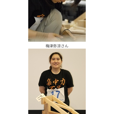
梅津弥涼さん