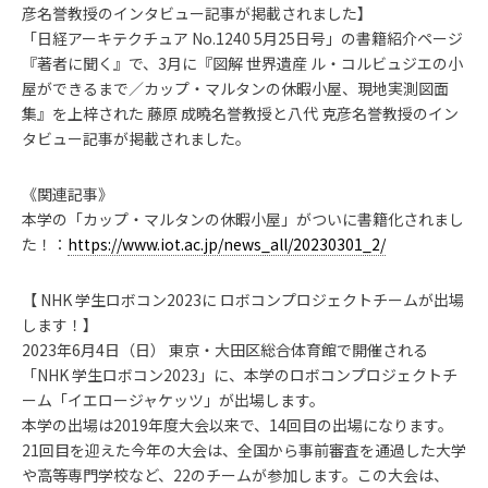
彦名誉教授のインタビュー記事が掲載されました】
「日経アーキテクチュア No.1240 5月25日号」の書籍紹介ページ
『著者に聞く』で、3月に『図解 世界遺産 ル・コルビュジエの小
屋ができるまで／カップ・マルタンの休暇小屋、現地実測図面
集』を上梓された 藤原 成曉名誉教授と八代 克彦名誉教授のイン
タビュー記事が掲載されました。
《関連記事》
本学の「カップ・マルタンの休暇小屋」がついに書籍化されまし
た！：
https://www.iot.ac.jp/news_all/20230301_2/
【 NHK 学生ロボコン2023に ロボコンプロジェクトチームが出場
します！】
2023年6月4日（日） 東京・大田区総合体育館で開催される
「NHK 学生ロボコン2023」に、本学のロボコンプロジェクトチ
ーム「イエロージャケッツ」が出場します。
本学の出場は2019年度大会以来で、14回目の出場になります。
21回目を迎えた今年の大会は、全国から事前審査を通過した大学
や高等専門学校など、22のチームが参加します。この大会は、