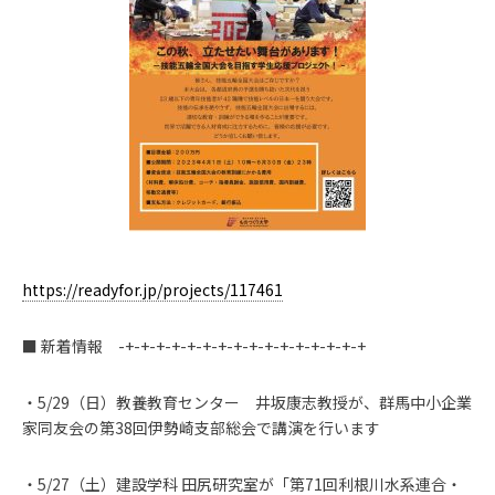
https://readyfor.jp/projects/117461
■ 新着情報 -+-+-+-+-+-+-+-+-+-+-+-+-+-+-+-+
・5/29（日）教養教育センター 井坂康志教授が、群馬中小企業
家同友会の第38回伊勢崎支部総会で講演を行います
・5/27（土）建設学科 田尻研究室が「第71回利根川水系連合・