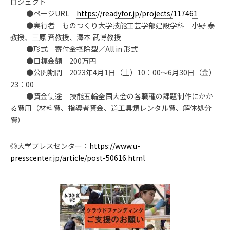
ロジェクト
●ページURL
https://readyfor.jp/projects/117461
●実行者 ものつくり大学技能工芸学部建設学科 小野 泰
教授、三原 斉教授、澤本 武博教授
●形式 寄付金控除型／All in 形式
●目標金額 200万円
●公開期間 2023年4月1日（土）10：00～6月30日（金）
23：00
●資金使途 技能五輪全国大会の各職種の課題制作にかか
る費用（材料費、指導者資金、道工具類レンタル費、解体処分
費）
◎大学プレスセンター：
https://www.u-
presscenter.jp/article/post-50616.html