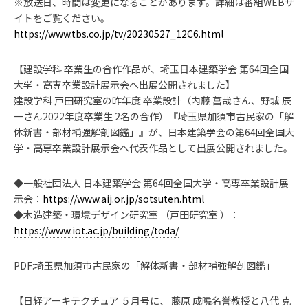
※放送日、時間は変更になることがあります。詳細は番組WEBサ
イトをご覧ください。
https://www.tbs.co.jp/tv/20230527_12C6.html
【建設学科 卒業生の合作作品が、埼玉日本建築学会 第64回全国
大学・高専卒業設計展示会へ出展公開されました】
建設学科 戸田研究室の昨年度 卒業設計（内藤 菖哉さん、野城 辰
一さん2022年度卒業生 2名の合作）『埼玉県加須市古民家の「解
体新書・部材補強解剖図鑑」』が、日本建築学会の第64回全国大
学・高専卒業設計展示会へ代表作品として出展公開されました。
◆一般社団法人 日本建築学会 第64回全国大学・高専卒業設計展
示会：
https://www.aij.or.jp/sotsuten.html
◆木造建築・環境デザイン研究室 （戸田研究室 ）：
https://www.iot.ac.jp/building/toda/
PDF:埼玉県加須市古民家の「解体新書・部材補強解剖図鑑」
【日経アーキテクチュア ５月号に、 藤原 成曉名誉教授と八代 克