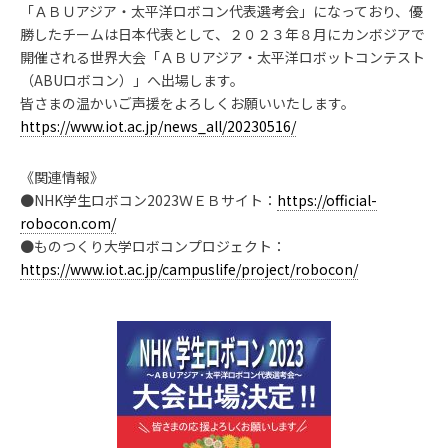
「ＡＢＵアジア・太平洋ロボコン代表選考会」になっており、優
勝したチームは日本代表として、２０２３年８月にカンボジアで
開催される世界大会「ＡＢＵアジア・太平洋ロボットコンテスト
（ABUロボコン）」へ出場します。
皆さまの温かいご声援をよろしくお願いいたします。
https://www.iot.ac.jp/news_all/20230516/
《関連情報》
●NHK学生ロボコン2023ＷＥＢサイト：
https://official-
robocon.com/
●ものつくり大学ロボコンプロジェクト：
https://www.iot.ac.jp/campuslife/project/robocon/