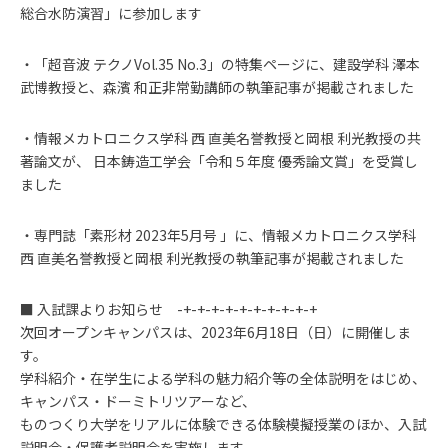
総合水防演習」に参加します
・「超音波 テクノVol.35 No.3」の特集ページに、建設学科 澤本
武博教授と、森濱 和正非常勤講師の執筆記事が掲載されました
・情報メカトロニクス学科 西 直美名誉教授と岡根 利光教授の共
著論文が、 日本鋳造工学会「令和５年度 優秀論文賞」を受賞し
ました
・専門誌「素形材 2023年5月号 」に、情報メカトロニクス学科
西 直美名誉教授と岡根 利光教授の執筆記事が掲載されました
■ 入試課よりお知らせ -+-+-+-+-+-+-+-+-+-+
次回オープンキャンパスは、2023年6月18日（日）に開催しま
す。
学科紹介・在学生による学科の魅力紹介等の全体説明をはじめ、
キャンパス・ドーミトリツアーなど、
ものつくり大学をリアルに体験できる体験模擬授業のほか、入試
説明会・保護者説明会を実施します。