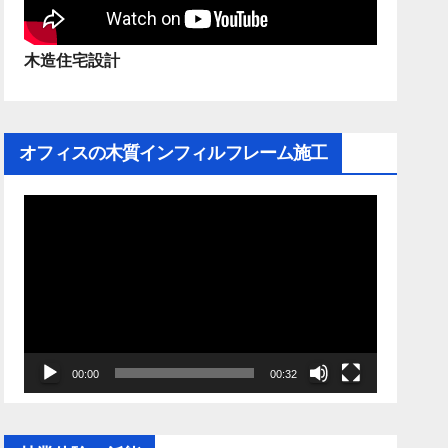
木造住宅設計
オフィスの木質インフィルフレーム施工
動
画
プ
レ
ー
ヤ
00:00
00:32
ー