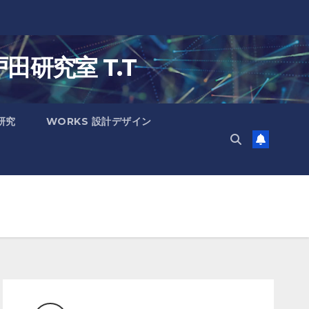
戸田研究室 T.T
 研究
WORKS 設計デザイン