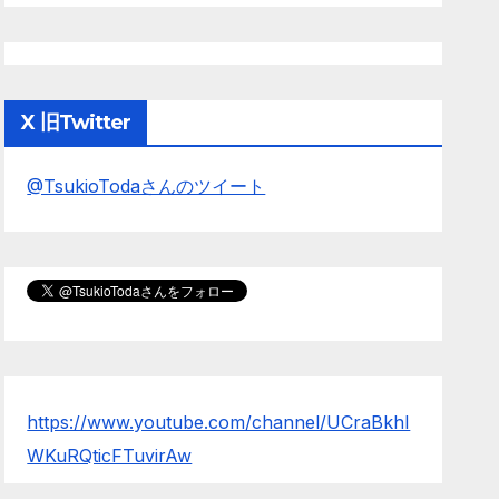
X 旧Twitter
@TsukioTodaさんのツイート
https://www.youtube.com/channel/UCraBkhI
WKuRQticFTuvirAw