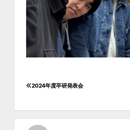
2024年度卒研発表会
投
稿
ナ
ビ