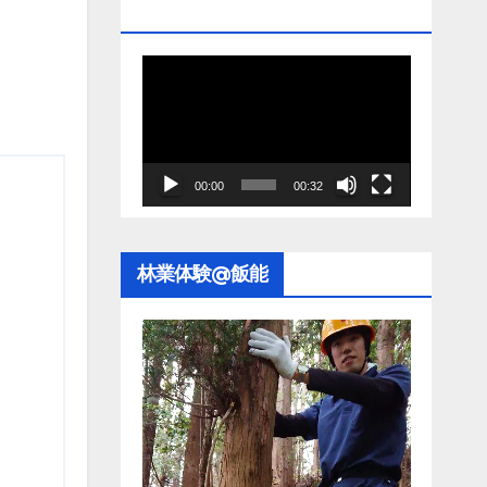
ム施工
動
画
プ
レ
00:00
00:32
ー
ヤ
ー
林業体験@飯能
動
画
プ
レ
ー