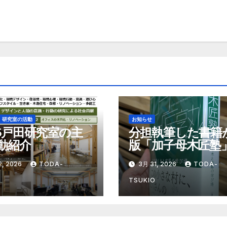
研究室の活動
お知らせ
26戸田研究室の主
分担執筆した書籍
動紹介
版「加子母木匠塾
2, 2026
TODA-
3月 31, 2026
TODA-
TSUKIO