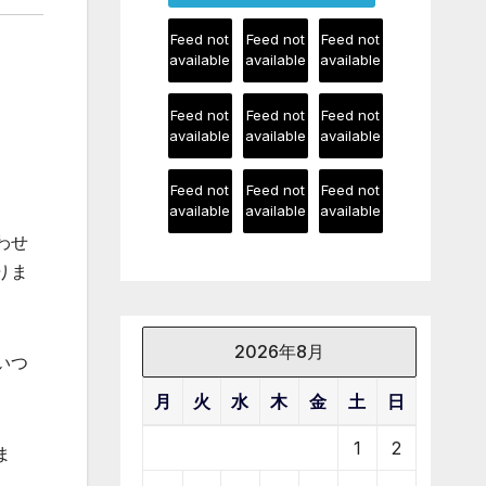
Feed not
Feed not
Feed not
available
available
available
Feed not
Feed not
Feed not
available
available
available
Feed not
Feed not
Feed not
available
available
available
わせ
りま
2026年8月
いつ
月
火
水
木
金
土
日
1
2
ま