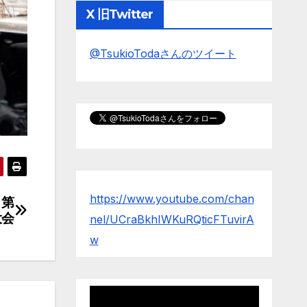
X 旧Twitter
@TsukioTodaさんのツイート
https://www.youtube.com/chan
）第
大会
nel/UCraBkhIWKuRQticFTuvirA
w