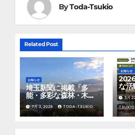
ゲ
By
Toda-Tsukio
ー
シ
ョ
Related Post
ン
お知らせ
20
お知らせ
な活
埼玉新聞に掲載「多
能・多彩な森林・木
5月 2
材」
7月 3, 2026
TODA-TSUKIO
TSUKIO