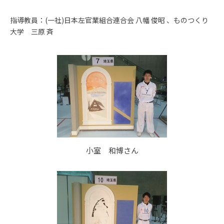
指導教員：(一社)日本左官業組合連合会 八幡 俊昭 、ものつくり
大学 三原 斉
小室 和博さん