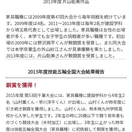
2013年度 片山聡美作品
家具職種には2009年度第47回大会から毎年挑戦を続けていま
す。2009年度は4名、2011～2013年度は毎年2名が建設学科
から埼玉県代表として出場しました。家具職種は女性の出場
者が多く、本学でも女子学生の挑戦者が多い職種です。初出
場の2009年には野沢周平くんが敢闘賞を受賞し、また同大会
では本学卒業生の外山紗江さんが見事優勝を果たしました。
2013年度には、片山聡美さんが敢闘賞を受賞しました。
2015年度技能五輪全国大会結果報告
銅賞を獲得！
2015年度 第53回千葉大会には、家具職種に建設学科から4年生2
名（山村薫くん・早川洋平くん）が出場し、山村くんが昨年度に
引き続き銅賞を獲得しました。 山村くんは、熊本県九州学院高
校から入学した学生です。2年生の時に20歳以下で競う若年者も
のづくり競技大会（木材加工）に出場し、3年生に上がった昨年
度は技能五輪全国大会（家具職種）に初挑戦して銅賞を獲得しま