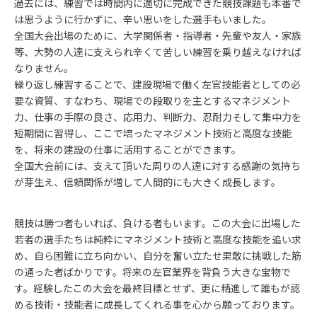
過去には、練習では時間内に適切に完成できた競技課題も本番で
は思うように行かずに、辛い思いをした選手もいました。
全国大会出場のために、大学関係者・指導者・先輩や友人・家族
等、大勢の人達に支えられ辛くて苦しい練習を乗り越えなければ
なりません。
繰り返し練習することで、建設現場で働く左官技能者としての必
要な資質、すなわち、現場での段取りを主とするマネジメント
力、仕事の手際の良さ、応用力、判断力、忍耐力そして集中力を
短期間に習得し、ここで培ったマネジメント技術と高度な技能
を、将来の建設の仕事に活用することができます。
全国大会前には、支えて頂いた周りの人達に対する感謝の気持ち
が芽生え、信頼関係が増して人間的にも大きく成長します。
競技は勝つ者もいれば、負ける者もいます。この大会に出場した
若者の選手たちは純粋にマネジメント技術と高度な技能を追い求
め、自ら困難に立ち向かい、自分を奮い立たせ果敢に挑戦した筋
の通った者ばかりです。将来の左官業界を背負う大きな宝物で
す。経験したこの大会を最終目標とせず、更に精進して誰もが認
める技術・技能者に成長してくれる事を心から願っております。