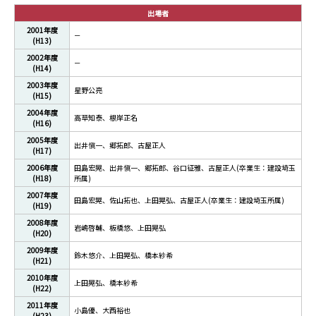
出場者
2001年度
－
(H13)
2002年度
－
(H14)
2003年度
星野公亮
(H15)
2004年度
高草知泰、根岸正名
(H16)
2005年度
出井愼一、郷拓郎、古屋正人
(H17)
2006年度
田島宏晃、出井愼一、郷拓郎、谷口征雅、古屋正人(卒業生：建設埼玉
(H18)
所属)
2007年度
田島宏晃、佐山拓也、上田晃弘、古屋正人(卒業生：建設埼玉所属)
(H19)
2008年度
岩嶋啓輔、板橋悠、上田晃弘
(H20)
2009年度
鈴木悠介、上田晃弘、橋本紗希
(H21)
2010年度
上田晃弘、橋本紗希
(H22)
2011年度
小島優、大西裕也
(H23)