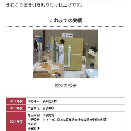
き石こう置き引き貼り付け仕上げです。
これまでの実績
競技の様子
2011年度
沼野陽一、酒井健太郎
2013年度
二宮圭太、金子美咲
寺田尚樹 ※敢闘賞
中野綾希 ※（一社）日本左官業組合連合会競技委員特別賞
2014年度
高野拡
小室和博