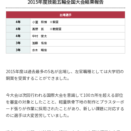
2015年度技能五輪全国大会結果報告
出場選手
4年
小室 和博 ※銅賞
4年
髙野 拡 ※敢闘賞
4年
中村 俊太
3年
加藤 佑佳
3年
水木 晴佳
2015年度は過去最多の5名が出場し、左官職種としては大学初の
銅賞を受賞することができました。
今大会は次回行われる国際大会を意識して100カ所を超える部位
を審査の対象としたことと、軽量鉄骨下地の制作とプラスターボ
ード張りが作業に採用されたことがあり、新しい課題に対応する
のに選手は大変苦労していました。