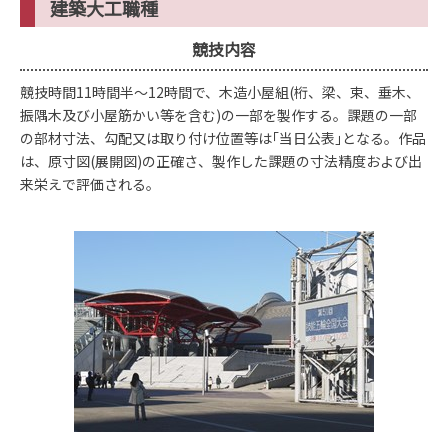
建築大工職種
競技内容
競技時間11時間半～12時間で、木造小屋組(桁、梁、束、垂木、
振隅木及び小屋筋かい等を含む)の一部を製作する。課題の一部
の部材寸法、勾配又は取り付け位置等は｢当日公表｣となる。作品
は、原寸図(展開図)の正確さ、製作した課題の寸法精度および出
来栄えで評価される。