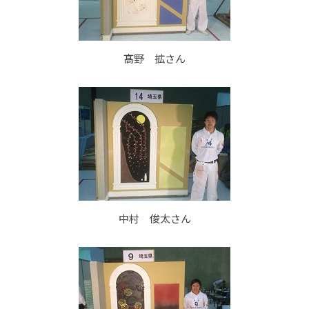
髙野 拡さん
中村 俊太さん