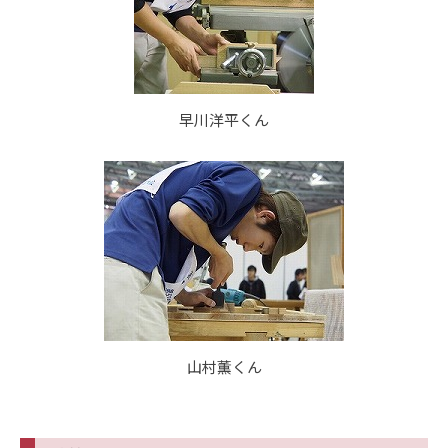
早川洋平くん
山村薫くん